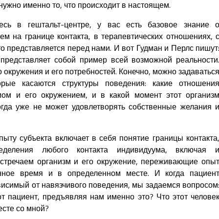
 нужно именно то, что происходит в настоящем.
есь в гештальт-центре, у вас есть базовое знание 
ем на границе контакта, в терапевтических отношениях, 
что представляется перед нами. И вот Гудман и Перлс пишут
 представляет собой пример всей возможной реальности
о окружения и его потребностей. Конечно, можно задаватьс
рые касаются структуры поведения: какие отношени
ом и его окружением, и в какой момент этот организ
огда уже не может удовлетворять собственные желания 
пыту субъекта включает в себя понятие границы контакта
еделения любого контакта индивидуума, включая 
встречаем организм и его окружение, переживающие опы
енное время и в определенном месте. И когда пациен
висимый от навязчивого поведения, мы задаемся вопросом
от пациент, предъявляя нам именно это? Что этот челове
есте со мной?