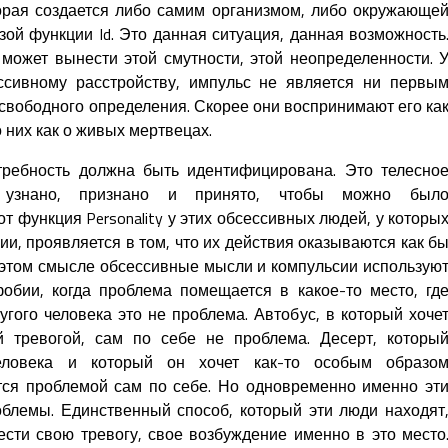
торая создается либо самим организмом, либо окружающе
зой функции Id. Это данная ситуация, данная возможность
может вынести этой смутности, этой неопределенности. 
сивному расстройству, импульс не является ни первы
 свободного определения. Скорее они воспринимают его ка
о них как о живых мертвецах.
ребность должна быть идентифицирована. Это телесно
узнано, признано и принято, чтобы можно был
т функция Personality у этих обсессивных людей, у которы
и, проявляется в том, что их действия оказываются как б
этом смысле обсессивные мысли и компульсии использую
обии, когда проблема помещается в какое-то место, гд
гого человека это не проблема. Автобус, в который хоче
й тревогой, сам по себе не проблема. Десерт, которы
человека и который он хочет как-то особым образо
тся проблемой сам по себе. Но одновременно именно эт
блемы. Единственный способ, который эти люди находят
сти свою тревогу, свое возбуждение именно в это место