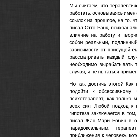
Мы считаем, что терапевти
работать, основываясь именн
ссылок на прошлое, на то, чт
писал Отто Ранк, психоанал
влияние на работу и творч
собой реальный, подлинный
зависимости от присущей ем
рассматривать каждый слу
необходимо вырабатывать т
случая, и не пытаться приме
Но как достичь этого? Как
подойти к обсессивному ч
психотерапевт, как только 
всех сил. Любой подход к 
гипотеза заключается в том
писал Жан-Мари Робин в од
парадоксальным, терапе
приближения к человеку, ко