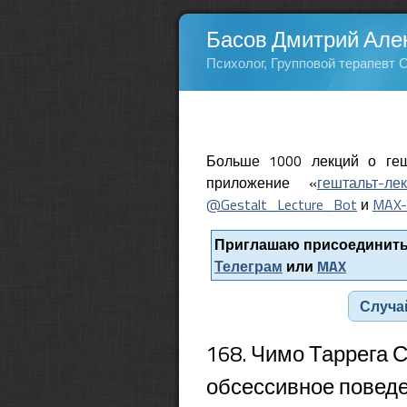
Басов Дмитрий Але
Психолог, Групповой терапевт 
Больше 1000 лекций о геш
приложение «
гештальт-ле
@Gestalt_Lecture_Bot
и
MAX-
Приглашаю присоединитьс
Телеграм
или
MAX
Случа
168. Чимо Таррега С
обсессивное поведе