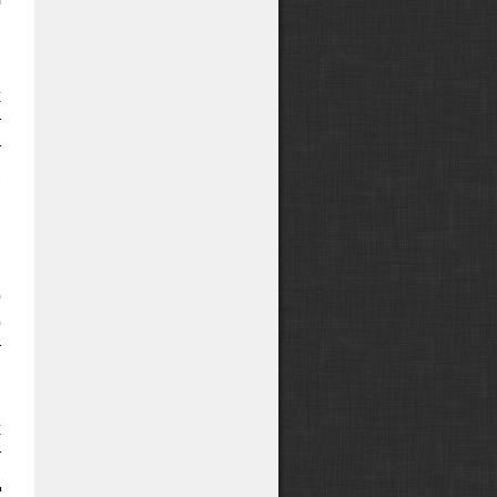
и
х
т
т
.
,
о
о
т
м
й
х
т
д