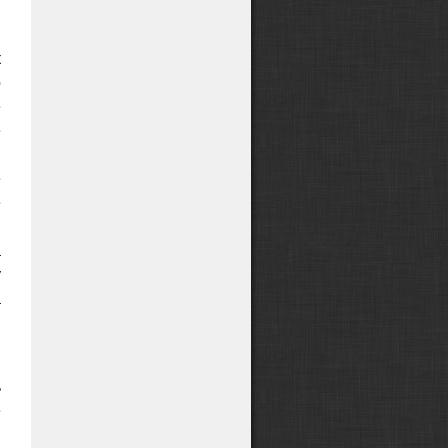
к
о
е
е
я
е
е
я
а
у
а
,
ь
е
я