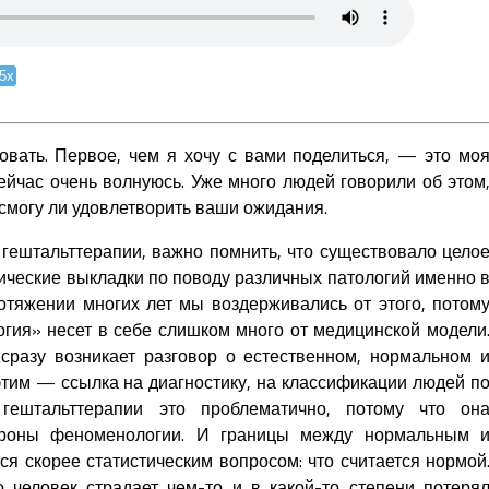
.5x
вать. Первое, чем я хочу с вами поделиться, — это мо
ейчас очень волнуюсь. Уже много людей говорили об этом
 смогу ли удовлетворить ваши ожидания.
 гештальттерапии, важно помнить, что существовало цело
ические выкладки по поводу различных патологий именно 
отяжении многих лет мы воздерживались от этого, потом
огия» несет в себе слишком много от медицинской модели
 сразу возникает разговор о естественном, нормальном 
этим — ссылка на диагностику, на классификации людей п
гештальттерапии это проблематично, потому что он
ороны феноменологии. И границы между нормальным 
я скорее статистическим вопросом: что считается нормой
 человек страдает чем-то и в какой-то степени потеря