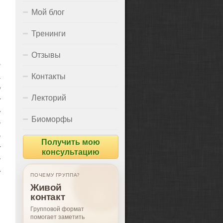
Мой блог
Тренинги
Отзывы
е
,
Контакты
т
Лекторий
х
с
Биоморфы
и
о
Получить мою
х
консультацию
и
с
ПОЧЕМУ ГРУППА?
Живой
контакт
Групповой формат
помогает заметить