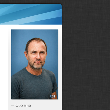
з
а
Обо мне