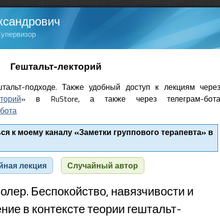
ксандрович
Супервизор
Гештальт-лекторий
тальт-подходе. Также удобный доступ к лекциям чере
кторий
» в RuStore, а также через телеграм-бот
бота
я к моему каналу «Заметки группового терапевта» в
йная лекция
Случайный автор
олер. Беспокойство, навязчивости и
ние в контексте теории гештальт-