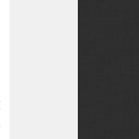
о
с
:
.
я
я
м
и
,
и
т
т
:
к