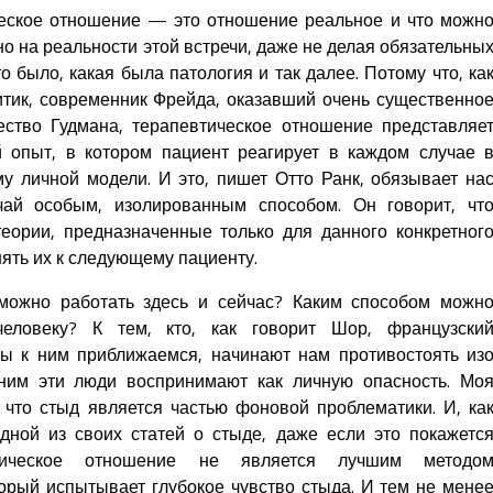
ческое отношение — это отношение реальное и что можн
о на реальности этой встречи, даже не делая обязательны
о было, какая была патология и так далее. Потому что, ка
итик, современник Фрейда, оказавший очень существенно
ество Гудмана, терапевтическое отношение представляе
 опыт, в котором пациент реагирует в каждом случае 
у личной модели. И это, пишет Отто Ранк, обязывает на
чай особым, изолированным способом. Он говорит, чт
еории, предназначенные только для данного конкретног
нять их к следующему пациенту.
 можно работать здесь и сейчас? Каким способом можн
еловеку? К тем, кто, как говорит Шор, французски
мы к ним приближаемся, начинают нам противостоять из
ним эти люди воспринимают как личную опасность. Мо
, что стыд является частью фоновой проблематики. И, ка
ной из своих статей о стыде, даже если это покажетс
втическое отношение не является лучшим методо
торый испытывает глубокое чувство стыда. И тем не мене