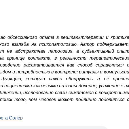
ию обсессивного опыта в гештальттерапии и критик
кого взгляда на психопатологию. Автор подчеркивает
т не абстрактная патология, а субъективный опы
 на границе контакта, в реальности терапевтически
оведение рассматривается как способ справляться 
тыдом и потребностью в контроле; ритуалы и компульси
 функцию, которую важно обнаружить, а не прост
и пациентами ключевыми названы доверие, уважение к и
ближении, исследование связи симптомов с конкретным
поиск того, чем человек может подлинно поделиться 
рега Солер