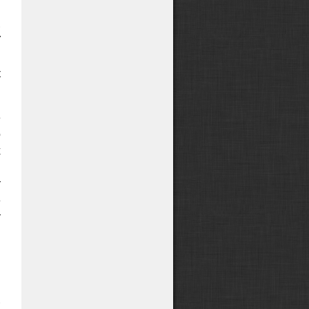
й
.
У
м
к
е
о
х
ы
т
е
т
й
м
и
,
.