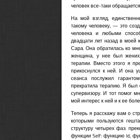
человек все-таки обращается 
На мой взгляд, единственн
такому человеку, — это созд
человека и любыми способ
двадцати лет назад в моей 
Сара. Она обратилась ко мн
женщина, у нее был жених,
терапии. Вместо этого я пр
прикоснулся к ней. И она у
сеанса послужил гаранто
прекратила терапию. Я был 
супервизору. И тот помог м
мой интерес к ней и к ее боле
Теперь я расскажу вам о ст
которыми пользуются гешта
структуру четырех фаз: прек
функции Self: функцию Id, фу