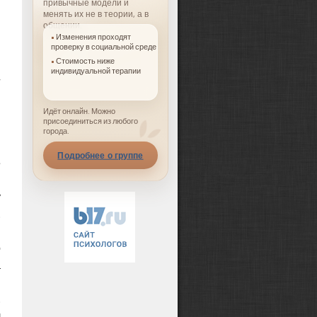
привычные модели и
менять их не в теории, а в
общении.
Изменения проходят
проверку в социальной среде
Стоимость ниже
индивидуальной терапии
я
Идёт онлайн. Можно
,
присоединиться из любого
города.
Подробнее о группе
е
в
у
.
и
о
а
и
.
л