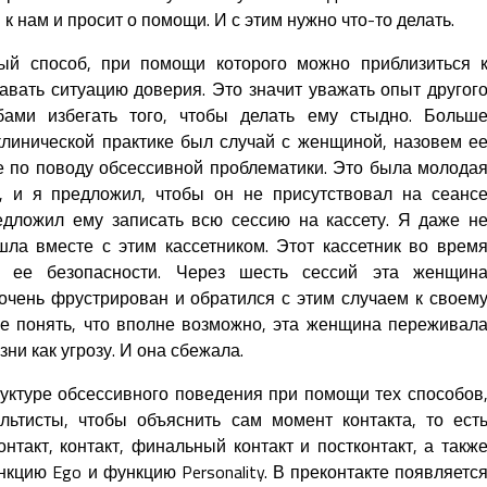
к нам и просит о помощи. И с этим нужно что-то делать.
ый способ, при помощи которого можно приблизиться 
авать ситуацию доверия. Это значит уважать опыт другог
ами избегать того, чтобы делать ему стыдно. Больш
клинической практике был случай с женщиной, назовем е
е по поводу обсессивной проблематики. Это была молода
 и я предложил, чтобы он не присутствовал на сеанс
едложил ему записать всю сессию на кассету. Я даже н
шла вместе с этим кассетником. Этот кассетник во врем
м ее безопасности. Через шесть сессий эта женщин
очень фрустрирован и обратился с этим случаем к своем
не понять, что вполне возможно, эта женщина переживал
зни как угрозу. И она сбежала.
руктуре обсессивного поведения при помощи тех способов
льтисты, чтобы объяснить сам момент контакта, то ест
онтакт, контакт, финальный контакт и постконтакт, а такж
нкцию Ego и функцию Personality. В преконтакте появляетс