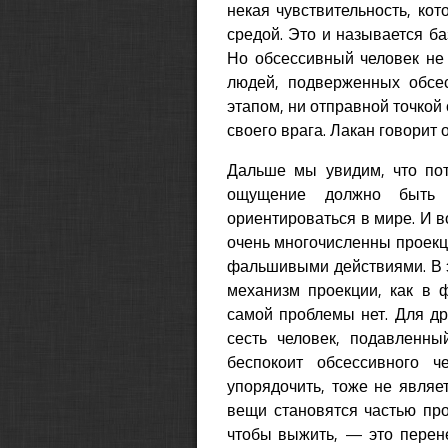
некая чувствительность, ко
средой. Это и называется ба
Но обсессивный человек не 
людей, подверженных обсес
этапом, ни отправной точкой
своего врага. Лакан говорит 
Дальше мы увидим, что пот
ощущение должно быть 
ориентироваться в мире. И во
очень многочисленны проекци
фальшивыми действиями. В 
механизм проекции, как в ф
самой проблемы нет. Для дру
сесть человек, подавленны
беспокоит обсессивного 
упорядочить, тоже не являе
вещи становятся частью про
чтобы выжить, — это перене