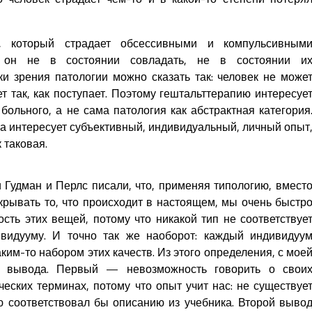
, который страдает обсессивными и компульсивным
 он не в состоянии совладать, не в состоянии и
ки зрения патологии можно сказать так: человек не може
ет так, как поступает. Поэтому гештальттерапию интересуе
больного, а не сама патология как абстрактная категория
а интересует субъективный, индивидуальный, личный опыт
 таковая.
 Гудман и Перлс писали, что, применяя типологию, вмест
крывать то, что происходит в настоящем, мы очень быстр
сть этих вещей, потому что никакой тип не соответствуе
ивидууму. И точно так же наоборот: каждый индивидуу
ким-то набором этих качеств. Из этого определения, с мое
а вывода. Первый — невозможность говорить о свои
ческих терминах, потому что опыт учит нас: не существуе
ю соответствовал бы описанию из учебника. Второй выво