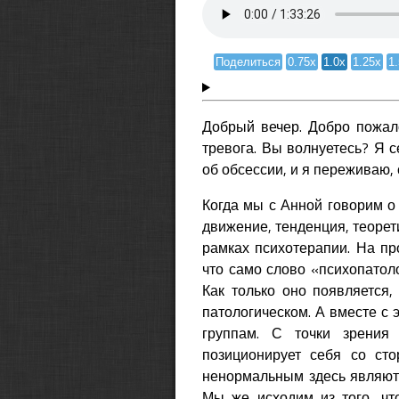
Поделиться
0.75x
1.0x
1.25x
1
Добрый вечер. Добро пожало
тревога. Вы волнуетесь? Я с
об обсессии, и я переживаю,
Когда мы с Анной говорим о
движение, тенденция, теорет
рамках психотерапии. На пр
что само слово «психопатол
Как только оно появляется,
патологическом. А вместе с 
группам. С точки зрения 
позиционирует себя со ст
ненормальным здесь являютс
Мы же исходим из того, что