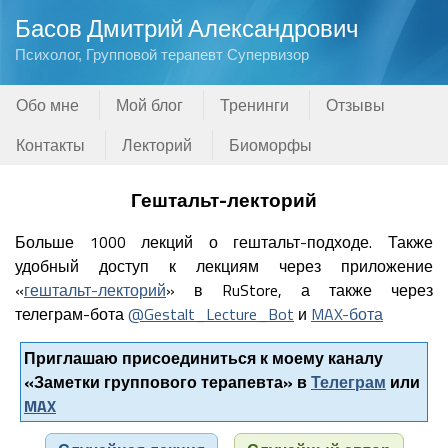
Басов Дмитрий Александрович
Психолог, Групповой терапевт Супервизор
Обо мне
Мой блог
Тренинги
Отзывы
Контакты
Лекторий
Биоморфы
Гештальт-лекторий
Больше 1000 лекций о гештальт-подходе. Также
удобный доступ к лекциям через приложение
«
гештальт-лекторий
» в RuStore, а также через
телеграм-бота
@Gestalt_Lecture_Bot
и
MAX-бота
Приглашаю присоединиться к моему каналу
«Заметки группового терапевта» в
Телеграм
или
MAX