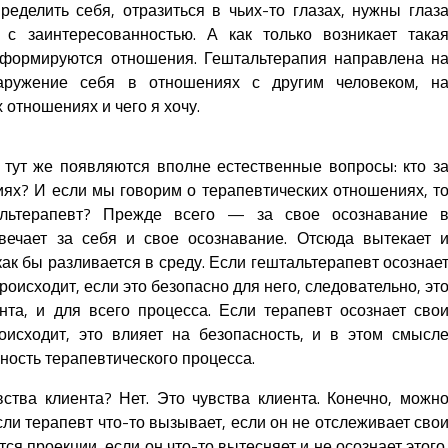
ределить себя, отразиться в чьих-то глазах, нужны глаз
с заинтересованностью. А как только возникает така
е формируются отношения. Гештальтерапия направлена н
аружение себя в отношениях с другим человеком, н
х отношениях и чего я хочу.
 тут же появляются вполне естественные вопросы: кто з
иях? И если мы говорим о терапевтических отношениях, т
альтерапевт? Прежде всего — за свое осознавание 
вечает за себя и свое осознавание. Отсюда вытекает 
как бы разливается в среду. Если гештальтерапевт осознае
происходит, если это безопасно для него, следовательно, эт
нта, и для всего процесса. Если терапевт осознает сво
оисходит, это влияет на безопасность, и в этом смысл
сность терапевтического процесса.
вства клиента? Нет. Это чувства клиента. Конечно, можн
сли терапевт что-то вызывает, если он не отслеживает сво
тся проекции, если он что-то вытесняет и не осознает этого