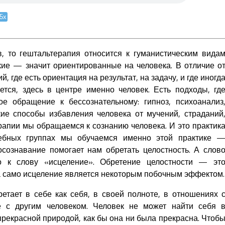
.5x
, то гештальтерапия относится к гуманистическим вида
кие — значит ориентированные на человека. В отличие о
, где есть ориентация на результат, на задачу, и где иногд
ется, здесь в центре именно человек. Есть подходы, гд
ое обращение к бессознательному: гипноз, психоанализ
кие способы избавления человека от мучений, страданий
рапии мы обращаемся к сознанию человека. И это практик
ебных группах мы обучаемся именно этой практике 
осознавание помогает нам обретать целостность. А слов
ко к слову «исцеление». Обретение целостности — эт
 а само исцеление является некоторым побочным эффектом.
ретает в себе как себя, в своей полноте, в отношениях 
е с другим человеком. Человек не может найти себя 
рекрасной природой, как бы она ни была прекрасна. Чтоб