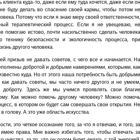
 клиента куда-то, даже если ему туда хочется, даже если о
 не буду делать во спасение своей кармы, чтобы потом н
ловека. Потому что если я знаю меру своей ответственности
ный терапевтический процесс. Если я не увещеваю, н
не помогаю истово, почти насильственно сделать человек
 технику безопасности и экологичность процесса, пр
жизнь другого человека.
й призыв не давать советов, с чего все и начинается. Н
еполнены добротой и добрыми намерениями, которыми, ка
звестно куда. Но от этого наша потребность быть добрым
 как давать советы, мы часто ничего другого и не умеем
ю доброту. Здесь же мы учимся проявлять свои благи
ому. Как можно помочь другому человеку? Можно помоч
оцесс, в котором он будет сам совершать свои открытия. Н
в голову. А это уже область искусства.
ти, это четкое осознание того, за что я отвечаю, и того, з
 имею права. Мне важно избегать того, чтобы отвечать з
о чувства, за то, что он потом будет делать с той энергией