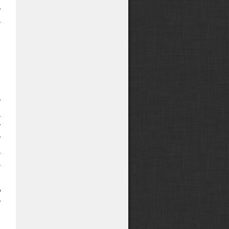
ь
а
,
я
,
и
у
а
у
у
а
а
и
ц
ь