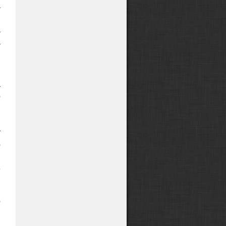
а
я
а
а
а
о
в
и
т
о
и
е
о
и
,