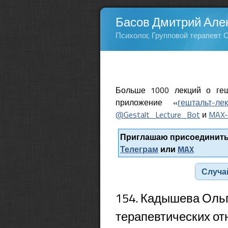
Басов Дмитрий Але
Психолог, Групповой терапевт 
Больше 1000 лекций о геш
приложение «
гештальт-ле
@Gestalt_Lecture_Bot
и
MAX-
Приглашаю присоединитьс
Телеграм
или
MAX
Случа
154. Кадышева Ольг
терапевтических от