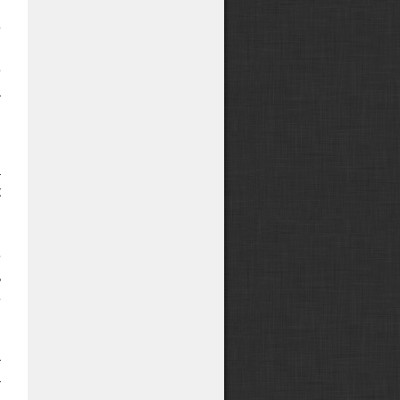
н
е
,
е
а
и
а
к
и
,
е
ь
е
а
а
,