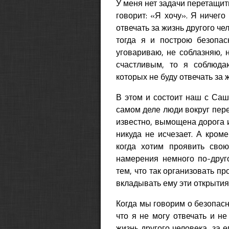
У меня нет задачи перетащить
говорит: «Я хочу». Я ничего
отвечать за жизнь другого че
тогда я и построю безопас
уговариваю, не соблазняю, 
счастливым, то я соблюдаю
которых не буду отвечать за 
В этом и состоит наш с Саше
самом деле люди вокруг пер
известно, вымощена дорога и
никуда не исчезает. А кроме
когда хотим проявить сво
намерения немного по-друг
тем, что так организовать пр
вкладывать ему эти открытия 
Когда мы говорим о безопаснос
что я не могу отвечать и не
жизнь другого человека, за ег