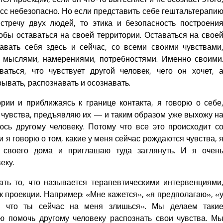
есс небезопасно. Но если представить себе гештальтерапи
встречу двух людей, то этика и безопасность построени
обы оставаться на своей территории. Оставаться на свое
авать себя здесь и сейчас, со всеми своими чувствами
, мыслями, намерениями, потребностями. Именно своими
аться, что чувствует другой человек, чего он хочет, 
рывать, распознавать и осознавать.
рии и приближаясь к границе контакта, я говорю о себе
 чувства, предъявляю их — и таким образом уже выхожу н
юсь другому человеку. Потому что все это происходит с
 я говорю о том, какие у меня сейчас рождаются чувства, 
 своего дома и приглашаю туда заглянуть. И я очен
еку.
ть то, что называется терапевтическими интервенциями
 проекции. Например: «Мне кажется», «я предполагаю», «
, что ты сейчас на меня злишься». Мы делаем таки
ю помочь другому человеку распознать свои чувства. М