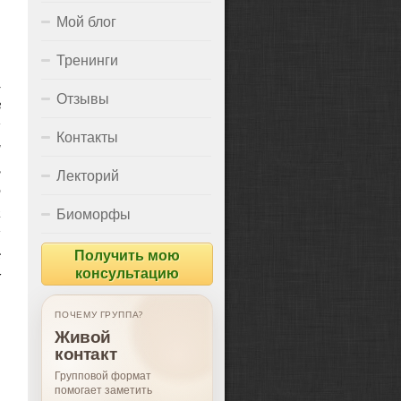
Мой блог
Тренинги
,
Отзывы
в
я
Контакты
и
ь
Лекторий
е
а
Биоморфы
я
с
Получить мою
консультацию
х
ПОЧЕМУ ГРУППА?
ДЛЯ ЧЕГО ГРУППА?
Живой
Поддержка,
контакт
опыт, рост
Групповой формат
Подходит тем, кто хочет
помогает заметить
лучше понимать себя и