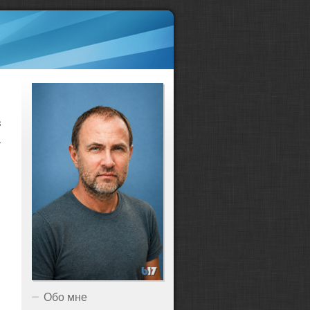
з
а
Обо мне