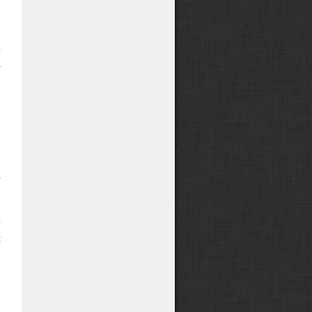
—
,
е
о
и
—
,
,
о
е
с
ы
,