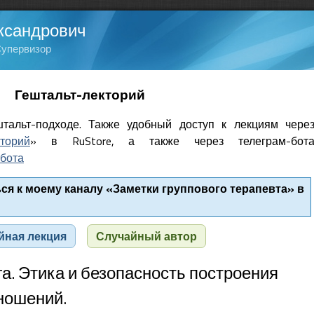
ксандрович
Супервизор
Гештальт-лекторий
тальт-подходе. Также удобный доступ к лекциям чере
кторий
» в RuStore, а также через телеграм-бот
бота
я к моему каналу «Заметки группового терапевта» в
йная лекция
Случайный автор
а. Этика и безопасность построения
ношений.