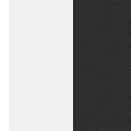
ю
я
й
,
.
а
,
а
о
я
ь
,
у
е
ы