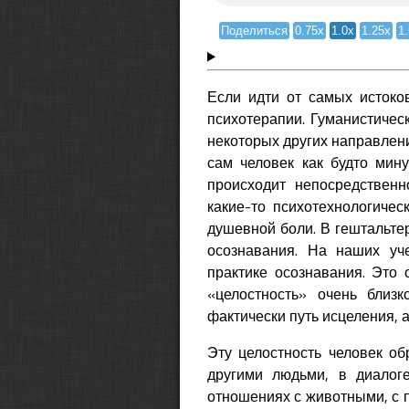
Поделиться
0.75x
1.0x
1.25x
1
Если идти от самых истоков
психотерапии. Гуманистичес
некоторых других направлений
сам человек как будто мину
происходит непосредственн
какие-то психотехнологичес
душевной боли. В гештальте
осознавания. На наших уч
практике осознавания. Это 
«целостность» очень близ
фактически путь исцеления,
Эту целостность человек об
другими людьми, в диалог
отношениях с животными, с п