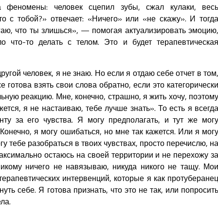
 феномены: человек сцепил зубы, сжал кулаки, вес
то с тобой?» отвечает: «Ничего» или «не скажу». И тогд
гаю, что ты злишься», — помогая актуализировать эмоцию
ло что-то делать с телом. Это и будет терапевтическа
ругой человек, я не знаю. Но если я отдаю себе отчет в том
же готова взять свои слова обратно, если это категорическ
ьную реакцию. Мне, конечно, страшно, я жить хочу, поэтом
жется, я не настаиваю, тебе лучше знать». То есть я всегд
нту за его чувства. Я могу предполагать, и тут же мог
 Конечно, я могу ошибаться, но мне так кажется. Или я мог
у тебе разобраться в твоих чувствах, просто перечислю, н
максимально остаюсь на своей территории и не перехожу з
икому ничего не навязываю, никуда никого не тащу. Мо
терапевтических интервенций, которые я как протуберане
уть себе. Я готова признать, что это не так, или попросит
ла.