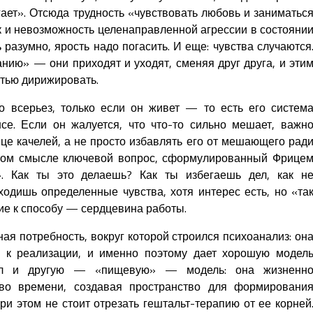
гает». Отсюда трудность «чувствовать любовь и заниматьс
 и невозможность целенаправленной агрессии в состояни
разумно, ярость надо погасить. И еще: чувства случаются
нию» — они приходят и уходят, сменяя друг друга, и эти
стью дирижировать.
о всерьез, только если он живет — то есть его систем
се. Если он жалуется, что что-то сильно мешает, важн
нце качелей, а не просто избавлять его от мешающего рад
том смысле ключевой вопрос, сформулированный Фрице
. Как ты это делаешь? Как ты избегаешь дел, как н
одишь определенные чувства, хотя интерес есть, но «та
ие к способу — сердцевина работы.
ная потребность, вокруг которой строился психоанализ: он
а к реализации, и именно поэтому дает хорошую модел
жил и другую — «пищевую» — модель: она жизненн
 во времени, создавая пространство для формировани
ри этом не стоит отрезать гештальт-терапию от ее корней