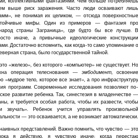
ми, коллективными фантазиями. Чем больше потребляеш
 тем выше риск заражения. Часто люди осваивают лиш
амм», не понимая их целиком, — отсюда поверхностны
устойчивые мифы. Один из примеров — фантазия пр
народ страны Заграница», где будто бы все лучше. 
росто иначе, а привычные идеологические конструкци
и. Достаточно вспомнить, как когда-то само упоминание 
еверная страна, было государственной тайной.
то «железо», без которого «компьютер» не существует. Н
ужна операция телеснования —
эмбодимент
, освоени
ро «мудрое тело, которое все знает», а про инфраструктур
ия программ. Современные исследования позволяют по
ское развитие ребенка. Так, синестезия в младенчестве 
ны, и требуется особая работа, чтобы их развести, чтоб
и звучать». Ребенок учится управлять произвольно
альности — это осваивается, а не возникает автоматически.
наивных представлений. Важно помнить, что чувство — эт
пока я действую, я чувствую иначе; когда переста