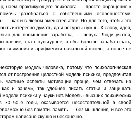
ер, наем практикующего психолога — просто обращение 
 помочь разобраться с собственными особенностями
— как и в любом вмешательстве. Но для того, чтобы эт
ыть интересно думать, да и ресурсы нужны. К слову, идея
олько для повышения заработка, — чепуха. Люди учатся
ышление, стать культурнее; чтобы больше зарабатывать
ого внимания и арифметики начальной школы, а вовсе н
некоторую модель человека, потому что психологическа
тся от построения целостной модели психики, предпочита
ать частные аспекты мотивации проще, чем отвечать н
 как и зачем», так удобнее писать статьи и защищат
й модели психики у науки нет. Модель «высших психически
в 30–50-е годы, оказывается несостоятельной в свое
возможно без памяти, память — без мышления, и все эт
отором написано скучно и бесконечно.