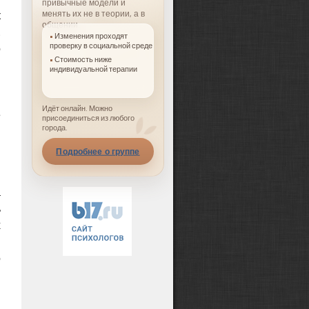
привычные модели и
к
менять их не в теории, а в
общении.
.
Изменения проходят
о
проверку в социальной среде
Стоимость ниже
,
индивидуальной терапии
,
,
Идёт онлайн. Можно
е
присоединиться из любого
города.
Подробнее о группе
я
я
а
ь
х
й
о