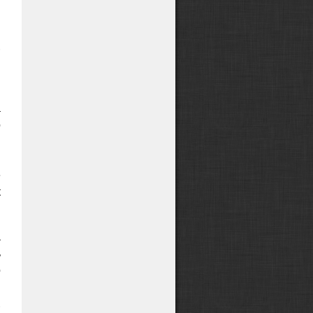
я
и
.
м
а
о
и
м
е
к
а
ь
о
я
.