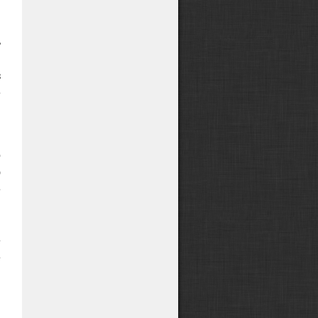
,
я
ь
,
з
е
,
о
ю
е
и
—
е
е
и