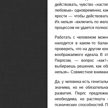
действовать, чувство «насти
любовью» одновременно, как
ярости — чтобы действовать 
Их нельзя «включить по жела
процессом не удается полно
Работать с человеком можн
находится в каком-то балан
проверить, что на другом ко
воображаемого идеала. В э
Перлсом, — вопрос «как?»
выбираешь решение, как обх
нельзя». Совместное вниман
Да, у человека есть гениталь
значима, но не обязательн
развития. Перлс предло
необходима, но растянута
психических способностей. П