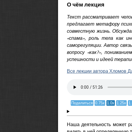
О чём лекция
Текст рассматривает челов
предлагает метафору психик
совместную жизнь. Обсужд
«спама», роль тела как и
саморегуляции. Автор связ
вопросу «как?», понимание
успешности и идеей терапии
Все лекции автора Хломов Д
Поделиться
0.75x
1.0x
1.25x
1
Наша деятельность может ра
видеть в ней определенную т