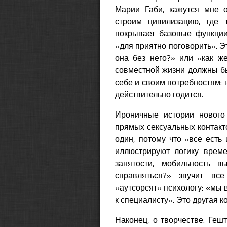
Марии Габи, кажутся мне 
строим цивилизацию, где 
покрывает базовые функции
«для приятно поговорить». Э
она без него?» или «как ж
совместной жизни должны бы
себе и своим потребностям: не
действительно годится.
Ироничные истории нового 
прямых сексуальных контакто
один, потому что «все есть 
иллюстрируют логику време
занятости, мобильность 
справляться?» звучит вс
«аутсорсят» психологу: «мы 
к специалисту». Это другая 
Наконец, о творчестве. Геш