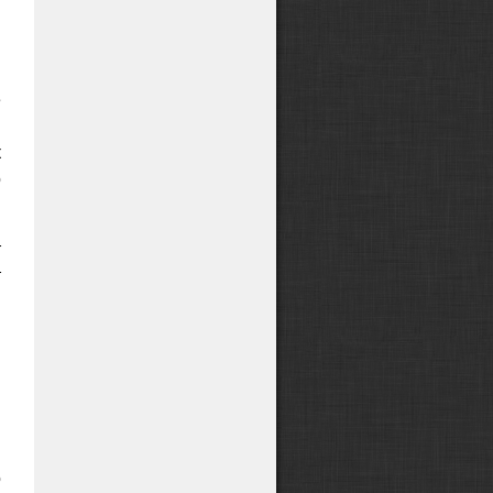
ы
я
н
е
я
к
о
т
т
ы
и
й
ы
м
о