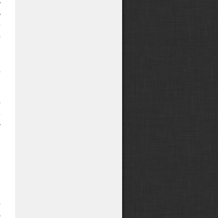
ь
ь
е
о
В
и
о
о
е
у
-
—
ы
й
о
ю