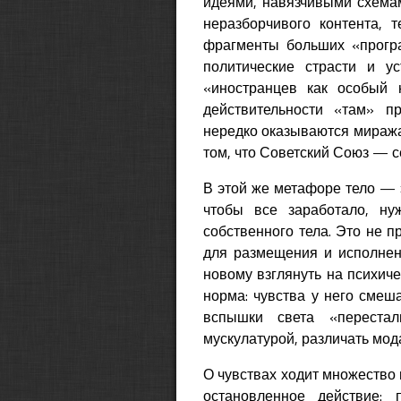
идеями, навязчивыми схема
неразборчивого контента,
фрагменты больших «прогр
политические страсти и 
«иностранцев как особый 
действительности «там» п
нередко оказываются миражам
том, что Советский Союз — с
В этой же метафоре тело — э
чтобы все заработало, н
собственного тела. Это не п
для размещения и исполнен
новому взглянуть на психиче
норма: чувства у него смеша
вспышки света «перестал
мускулатурой, различать мод
О чувствах ходит множество 
остановленное действие: 