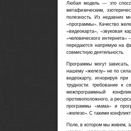
Любая модель — это спосо
метафизическим, эзотериче
полезность. Из недавних м
«программы». Качество желе
«видеокарта», «звуковая ка
«человеческого интернета» 
передаются напрямую на физ
совместную деятельность.
Программы могут зависать, 
нашему «железу» не по сила
видеокарту, игнорируя при
трудности: требование к с
межпрограммный конфли
противоположного, а ресурс
программы «мама» и прогр
«железо». С такими конфликт
Поле, в котором мы живем,