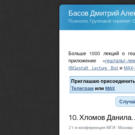
Басов Дмитрий Але
Психолог, Групповой терапевт 
Больше 1000 лекций о геш
приложение «
гештальт-ле
@Gestalt_Lecture_Bot
и
MAX-
Приглашаю присоединитьс
Телеграм
или
MAX
Случа
10. Хломов Данила.
21-я конференция МГИ · Москва ·