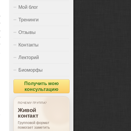
Мой блог
и
Тренинги
и
о
Отзывы
и
к
Контакты
а
Лекторий
Биоморфы
Получить мою
консультацию
ПОЧЕМУ ГРУППА?
Живой
контакт
—
Групповой формат
помогает заметить
и