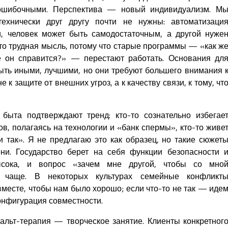
ошибочными. Перспектива — новый индивидуализм. М
технически друг другу почти не нужны: автоматизаци
, человек может быть самодостаточным, а другой нуже
то трудная мысль, потому что старые программы — «как ж
е он справится?» — перестают работать. Основания дл
ть иными, лучшими, но они требуют большего внимания 
 к защите от внешних угроз, а к качеству связи, к тому, чт
быта подтверждают тренд: кто-то сознательно избегае
в, полагаясь на технологии и «банк спермы», кто-то живе
и так». Я не предлагаю это как образец, но такие сюжет
ни. Государство берет на себя функции безопасности 
высока, и вопрос «зачем мне другой, чтобы со мно
е чаще. В некоторых культурах семейные конфликт
вместе, чтобы нам было хорошо; если что-то не так — иде
конфигурация совместности.
тальт-терапия — творческое занятие. Клиенты конкретног