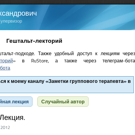
ксандрович
Супервизор
Гештальт-лекторий
тальт-подходе. Также удобный доступ к лекциям чере
кторий
» в RuStore, а также через телеграм-бот
бота
я к моему каналу «Заметки группового терапевта» в
йная лекция
Случайный автор
 Лекция.
 2012