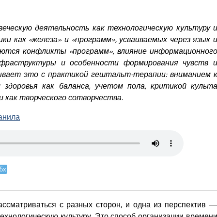
еческую деятельность как технологическую культуру 
и как «железа» и «программ», усваиваемых через язык 
аются конфликты «программ», влияние информационног
нфраструктуры и особенности формирования чувств 
ывает это с практикой гештальт-терапии: вниманием 
м здоровья как баланса, учетом пола, критикой культ
 как творческого сотворчества.
анила
.5x
ссматриваться с разных сторон, и одна из перспектив 
ехнологическую культуру. Это способ организации времен