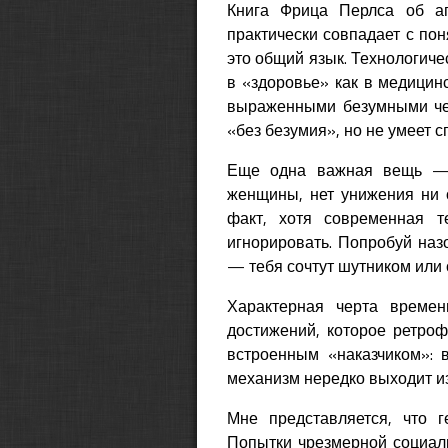
Книга Фрица Перлса об аг
практически совпадает с пон
это общий язык. Технологиче
в «здоровье» как в медицин
выраженными безумными чер
«без безумия», но не умеет с
Еще одна важная вещь — 
женщины, нет унижения ни о
факт, хотя современная т
игнорировать. Попробуй наз
— тебя сочтут шутником или 
Характерная черта време
достижений, которое ретроф
встроенным «наказчиком»: 
механизм нередко выходит из
Мне представляется, что г
Попытки чрезмерной социали