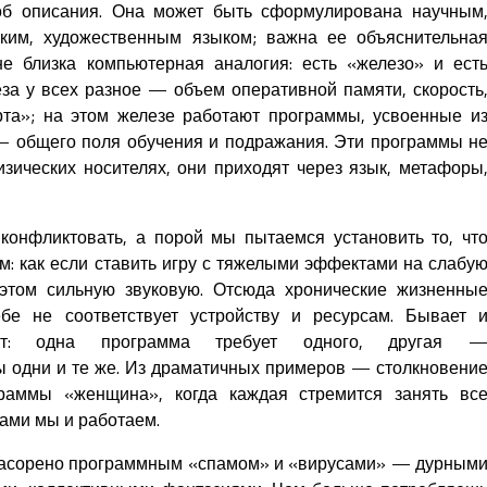
б описания. Она может быть сформулирована научным
ским, художественным языком; важна ее объяснительна
не близка компьютерная аналогия: есть «железо» и ест
за у всех разное — объем оперативной памяти, скорость
рта»; на этом железе работают программы, усвоенные и
— общего поля обучения и подражания. Эти программы н
ических носителях, они приходят через язык, метафоры
конфликтовать, а порой мы пытаемся установить то, чт
м: как если ставить игру с тяжелыми эффектами на слабу
 этом сильную звуковую. Отсюда хронические жизненны
ебе не соответствует устройству и ресурсам. Бывает 
кт: одна программа требует одного, другая 
ы одни и те же. Из драматичных примеров — столкновени
аммы «женщина», когда каждая стремится занять вс
ами мы и работаем.
 засорено программным «спамом» и «вирусами» — дурным