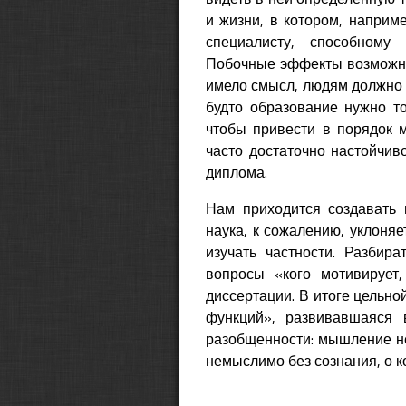
и жизни, в котором, наприм
специалисту, способному
Побочные эффекты возможны 
имело смысл, людям должно б
будто образование нужно т
чтобы привести в порядок м
часто достаточно настойчив
диплома.
Нам приходится создавать 
наука, к сожалению, уклоняе
изучать частности. Разбир
вопросы «кого мотивирует,
диссертации. В итоге цельно
функций», развивавшаяся 
разобщенности: мышление не
немыслимо без сознания, о к