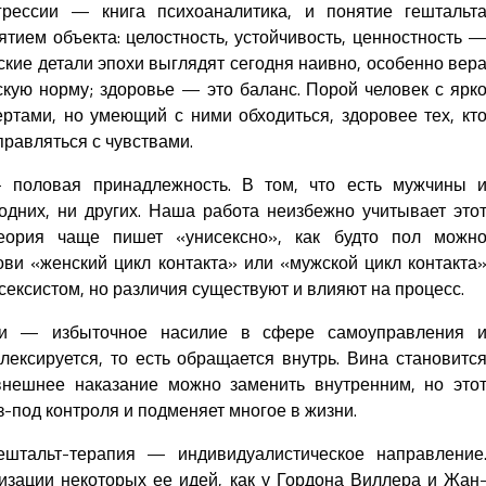
рессии — книга психоаналитика, и понятие гештальт
ятием объекта: целостность, устойчивость, ценностность 
ские детали эпохи выглядят сегодня наивно, особенно вер
скую норму; здоровье — это баланс. Порой человек с ярк
тами, но умеющий с ними обходиться, здоровее тех, кт
правляться с чувствами.
половая принадлежность. В том, что есть мужчины 
дних, ни других. Наша работа неизбежно учитывает это
еория чаще пишет «унисексно», как будто пол можн
ови «женский цикл контакта» или «мужской цикл контакта
сексистом, но различия существуют и влияют на процесс.
ни — избыточное насилие в сфере самоуправления 
лексируется, то есть обращается внутрь. Вина становитс
внешнее наказание можно заменить внутренним, но это
-под контроля и подменяет многое в жизни.
ештальт-терапия — индивидуалистическое направление
зации некоторых ее идей, как у Гордона Виллера и Жан