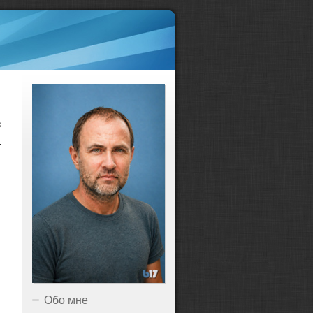
з
а
Обо мне