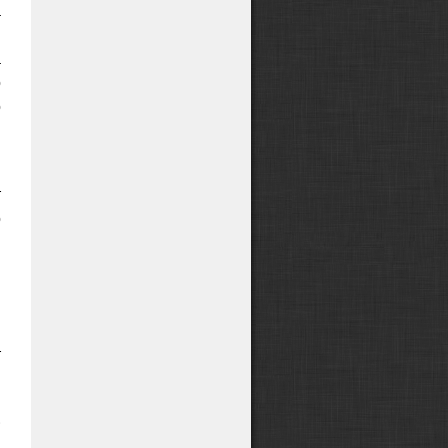
а
—
а
о
о
и
т
о
»
и
я
т
.
-