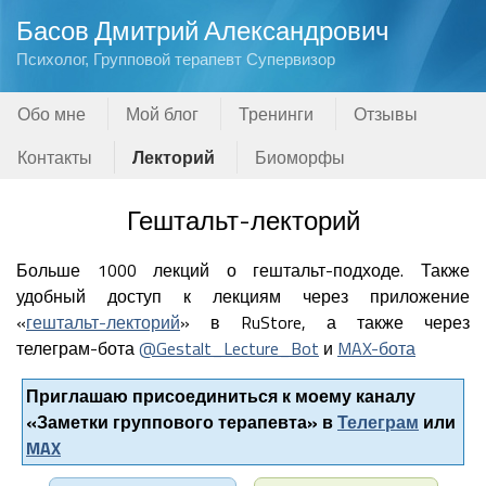
Басов Дмитрий Александрович
Психолог, Групповой терапевт Супервизор
Обо мне
Мой блог
Тренинги
Отзывы
Контакты
Лекторий
Биоморфы
Гештальт-лекторий
Больше 1000 лекций о гештальт-подходе. Также
удобный доступ к лекциям через приложение
«
гештальт-лекторий
» в RuStore, а также через
телеграм-бота
@Gestalt_Lecture_Bot
и
MAX-бота
Приглашаю присоединиться к моему каналу
«Заметки группового терапевта» в
Телеграм
или
MAX