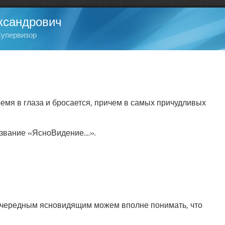
ксандрович
Супервизор
емя в глаза и бросается, причем в самых причудливых
звание «ЯсноВидение....».
с очередным ясновидящим можем вполне понимать, что