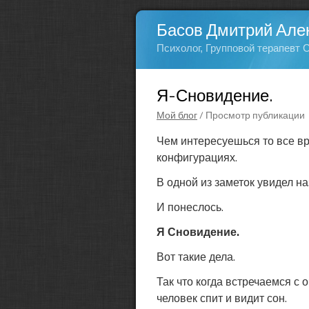
Басов Дмитрий Але
Психолог, Групповой терапевт 
Я-Сновидение.
Мой блог
/ Просмотр публикации
Чем интересуешься то все вр
конфигурациях.
В одной из заметок увидел на
И понеслось.
Я Сновидение.
Вот такие дела.
Так что когда встречаемся 
человек спит и видит сон.