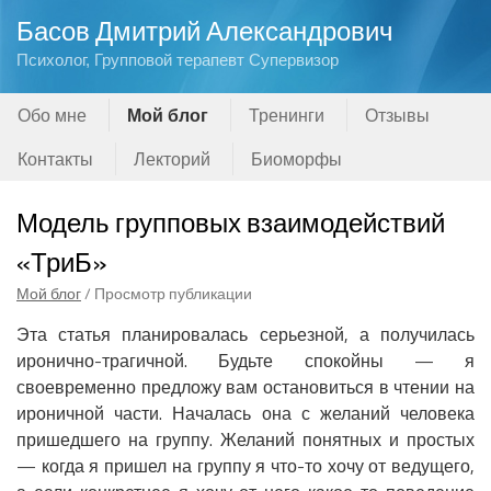
Басов Дмитрий Александрович
Психолог, Групповой терапевт Супервизор
Обо мне
Мой блог
Тренинги
Отзывы
Контакты
Лекторий
Биоморфы
Модель групповых взаимодействий
«ТриБ»
Мой блог
/ Просмотр публикации
Эта статья планировалась серьезной, а получилась
иронично-трагичной. Будьте спокойны — я
своевременно предложу вам остановиться в чтении на
ироничной части. Началась она с желаний человека
пришедшего на группу. Желаний понятных и простых
— когда я пришел на группу я что-то хочу от ведущего,