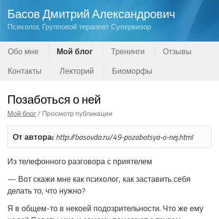
Басов Дмитрий Александрович
Психолог, Групповой терапевт Супервизор
Обо мне
Мой блог
Тренинги
Отзывы
Контакты
Лекторий
Биоморфы
Позаботься о ней
Мой блог
/ Просмотр публикации
От автора:
http://basovda.ru/49-pozabotsya-o-nej.html
Из телефонного разговора с приятелем
— Вот скажи мне как психолог, как заставить себя
делать то, что нужно?
Я в общем-то в некоей подозрительности. Что же ему