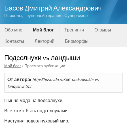
Басов Дмитрий Александрович
Психолог, Групповой терапевт Супервизор
Обо мне
Мой блог
Тренинги
Отзывы
Контакты
Лекторий
Биоморфы
Подсолнухи vs ландыши
Мой блог
/ Просмотр публикации
От автора:
http://basovda.ru/46-podsolnukhi-vs-
landyshi.html
Нынче мода на подсолнухи.
Все хотят быть подсолнухами.
Наступил подсолнуховый мир.